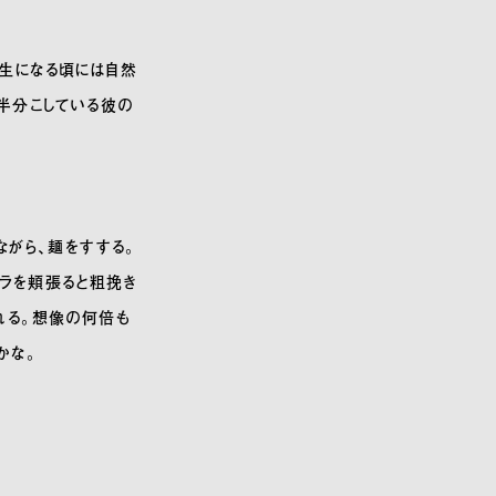
生になる頃には自然
半分こしている彼の
ながら、麺をすする。
サラを頬張ると粗挽き
れる。想像の何倍も
かな。