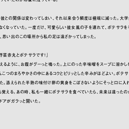
彼との関係は変わってしまい、それ以来会う頻度は極端に減った。大学
なくなっていた。一度だけ、可愛らしい彼女風の子を連れて、ポテサラを
、思い出のこの場所から私の足は遠ざかってしまった。
！野菜赤丸とポテサラです！」
えるように、お腹がグーっと鳴った。上にのった辛味噌をスープに溶かし
とんこつのまろやかさの中にあるコクとピリッとした辛みがほどよい。ポテ
た。添えられた半熟の味付け卵の黄身をこぼさないようにそっと口に入
ら覚える。あの時、私も一緒にポテサラを食べていたら、未来は違ったの
ドアがガラッと開いた。