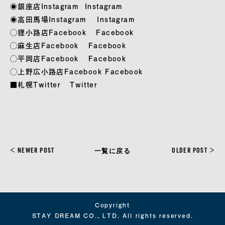
◉銀座店Instagram
Instagram
◉高田馬場Instagram
Instagram
◯狸小路店Facebook
Facebook
◯麻生店Facebook
Facebook
◯平岡店Facebook
Facebook
◯上野広小路店Facebook
Facebook
■札幌Twitter
Twitter
<
>
NEWER POST
OLDER POST
一覧に戻る
Copyright
STAY DREAM CO., LTD. All rights reserved.