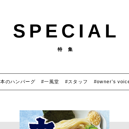
SPECIAL
特 集
山本のハンバーグ
#一風堂
#スタッフ
#owner’s voic